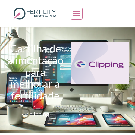
Cartilha de
alimentação
para
melhorar a
fertilidade
<< clipping