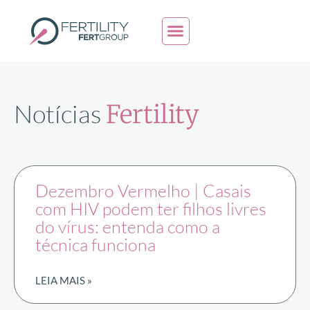
Painel do Paciente
Agendar consulta
Notícias
Fertility
Dezembro Vermelho | Casais
com HIV podem ter filhos livres
do vírus: entenda como a
técnica funciona
LEIA MAIS »