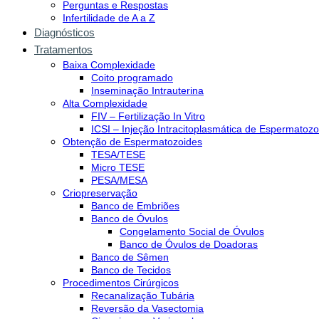
Perguntas e Respostas
Infertilidade de A a Z
Diagnósticos
Tratamentos
Baixa Complexidade
Coito programado
Inseminação Intrauterina
Alta Complexidade
FIV – Fertilização In Vitro
ICSI – Injeção Intracitoplasmática de Espermatozo
Obtenção de Espermatozoides
TESA/TESE
Micro TESE
PESA/MESA
Criopreservação
Banco de Embriões
Banco de Óvulos
Congelamento Social de Óvulos
Banco de Óvulos de Doadoras
Banco de Sêmen
Banco de Tecidos
Procedimentos Cirúrgicos
Recanalização Tubária
Reversão da Vasectomia