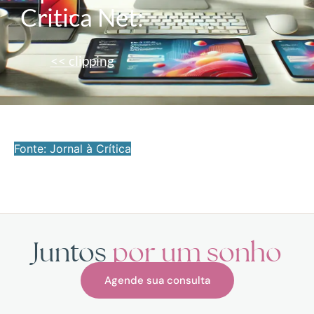
Critica Net:
<< clipping
Fonte: Jornal à Crítica
Juntos
por um sonho
Agende sua consulta