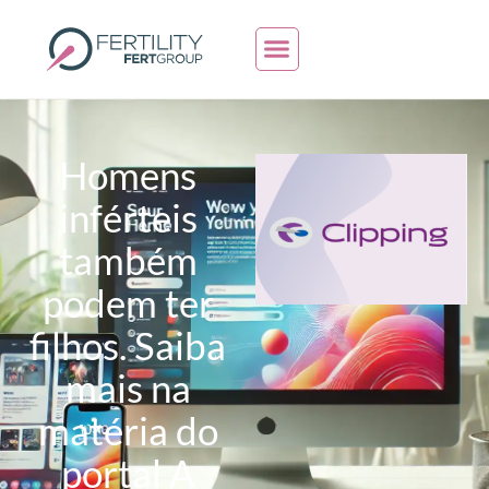
Homens
inférteis
também
podem ter
filhos. Saiba
mais na
matéria do
portal A