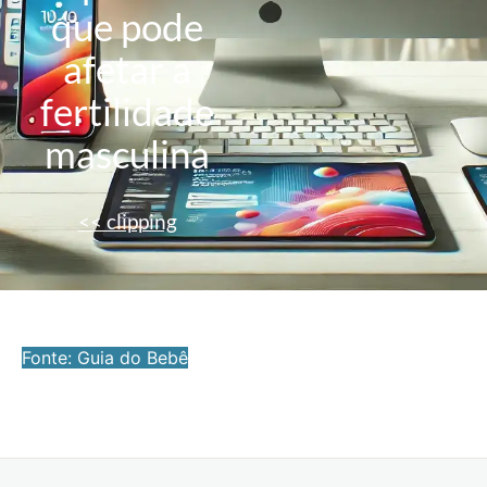
que pode
afetar a
fertilidade
masculina
<< clipping
Fonte: Guia do Bebê