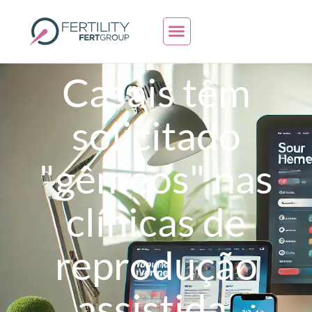
Casais têm
solicitado
"gêmeos" nas
clínicas de
reprodução
assistida,